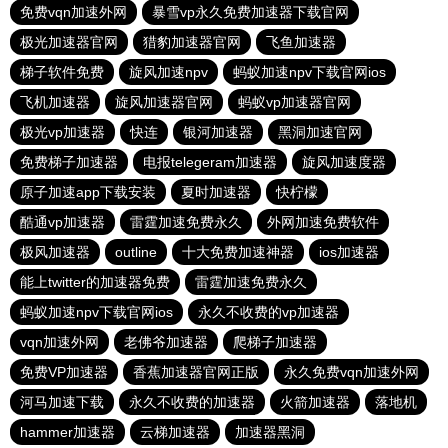
免费vqn加速外网
暴雪vp永久免费加速器下载官网
极光加速器官网
猎豹加速器官网
飞鱼加速器
梯子软件免费
旋风加速npv
蚂蚁加速npv下载官网ios
飞机加速器
旋风加速器官网
蚂蚁vp加速器官网
极光vp加速器
快连
银河加速器
黑洞加速官网
免费梯子加速器
电报telegeram加速器
旋风加速度器
原子加速app下载安装
夏时加速器
快柠檬
酷通vp加速器
雷霆加速免费永久
外网加速免费软件
极风加速器
outline
十大免费加速神器
ios加速器
能上twitter的加速器免费
雷霆加速免费永久
蚂蚁加速npv下载官网ios
永久不收费的vp加速器
vqn加速外网
老佛爷加速器
爬梯子加速器
免费VP加速器
香蕉加速器官网正版
永久免费vqn加速外网
河马加速下载
永久不收费的加速器
火箭加速器
落地机
hammer加速器
云梯加速器
加速器黑洞