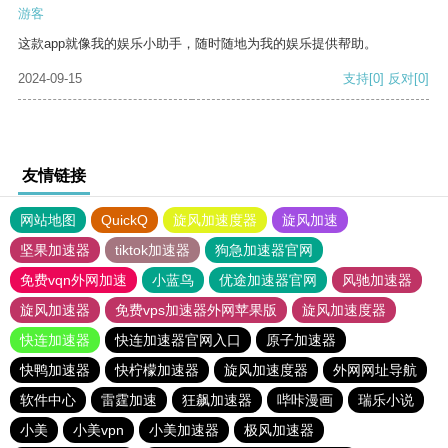
游客
这款app就像我的娱乐小助手，随时随地为我的娱乐提供帮助。
2024-09-15
支持
[0]
反对
[0]
友情链接
网站地图
QuickQ
旋风加速度器
旋风加速
坚果加速器
tiktok加速器
狗急加速器官网
免费vqn外网加速
小蓝鸟
优途加速器官网
风驰加速器
旋风加速器
免费vps加速器外网苹果版
旋风加速度器
快连加速器
快连加速器官网入口
原子加速器
快鸭加速器
快柠檬加速器
旋风加速度器
外网网址导航
软件中心
雷霆加速
狂飙加速器
哔咔漫画
瑞乐小说
小美
小美vpn
小美加速器
极风加速器