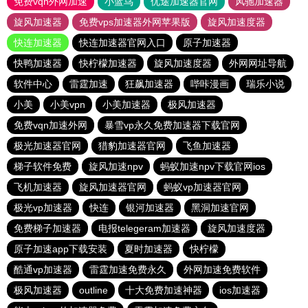
免费vqn外网加速
小蓝鸟
优途加速器官网
风驰加速器
旋风加速器
免费vps加速器外网苹果版
旋风加速度器
快连加速器
快连加速器官网入口
原子加速器
快鸭加速器
快柠檬加速器
旋风加速度器
外网网址导航
软件中心
雷霆加速
狂飙加速器
哔咔漫画
瑞乐小说
小美
小美vpn
小美加速器
极风加速器
免费vqn加速外网
暴雪vp永久免费加速器下载官网
极光加速器官网
猎豹加速器官网
飞鱼加速器
梯子软件免费
旋风加速npv
蚂蚁加速npv下载官网ios
飞机加速器
旋风加速器官网
蚂蚁vp加速器官网
极光vp加速器
快连
银河加速器
黑洞加速官网
免费梯子加速器
电报telegeram加速器
旋风加速度器
原子加速app下载安装
夏时加速器
快柠檬
酷通vp加速器
雷霆加速免费永久
外网加速免费软件
极风加速器
outline
十大免费加速神器
ios加速器