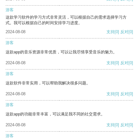
游客
这款学习软件的学习方式非常灵活，可以根据自己的需求选择学习方
式。我可以根据自己的时间安排学习进度。
2024-08-08
支持
[0]
反对
[0]
游客
这款app的音乐资源非常优质，可以让我尽情享受音乐的魅力。
2024-08-08
支持
[0]
反对
[0]
游客
这款软件非常实用，可以帮助我解决很多问题。
2024-08-08
支持
[0]
反对
[0]
游客
这款app的功能非常丰富，可以满足我不同的社交需求。
2024-08-08
支持
[0]
反对
[0]
游客