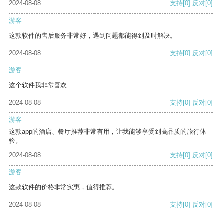
2024-08-08
支持
[0]
反对
[0]
游客
这款软件的售后服务非常好，遇到问题都能得到及时解决。
2024-08-08
支持
[0]
反对
[0]
游客
这个软件我非常喜欢
2024-08-08
支持
[0]
反对
[0]
游客
这款app的酒店、餐厅推荐非常有用，让我能够享受到高品质的旅行体
验。
2024-08-08
支持
[0]
反对
[0]
游客
这款软件的价格非常实惠，值得推荐。
2024-08-08
支持
[0]
反对
[0]