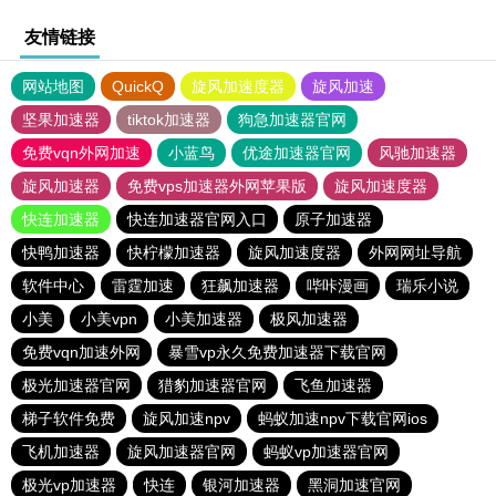
友情链接
网站地图
QuickQ
旋风加速度器
旋风加速
坚果加速器
tiktok加速器
狗急加速器官网
免费vqn外网加速
小蓝鸟
优途加速器官网
风驰加速器
旋风加速器
免费vps加速器外网苹果版
旋风加速度器
快连加速器
快连加速器官网入口
原子加速器
快鸭加速器
快柠檬加速器
旋风加速度器
外网网址导航
软件中心
雷霆加速
狂飙加速器
哔咔漫画
瑞乐小说
小美
小美vpn
小美加速器
极风加速器
免费vqn加速外网
暴雪vp永久免费加速器下载官网
极光加速器官网
猎豹加速器官网
飞鱼加速器
梯子软件免费
旋风加速npv
蚂蚁加速npv下载官网ios
飞机加速器
旋风加速器官网
蚂蚁vp加速器官网
极光vp加速器
快连
银河加速器
黑洞加速官网