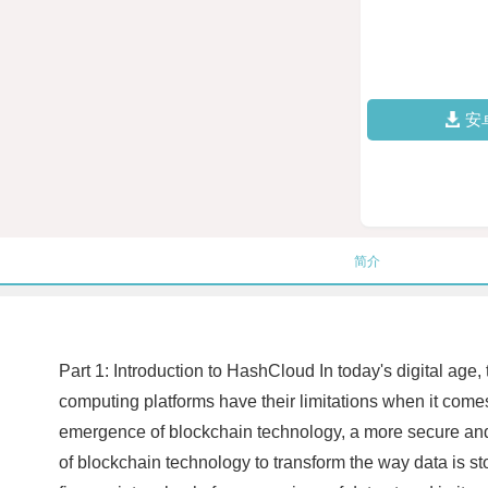
安
简介
Part 1: Introduction to HashCloud In today's digital age
computing platforms have their limitations when it come
emergence of blockchain technology, a more secure an
of blockchain technology to transform the way data is st