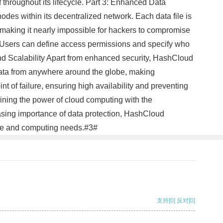
f throughout its lifecycle. Part 3: Enhanced Data
des within its decentralized network. Each data file is
making it nearly impossible for hackers to compromise
a. Users can define access permissions and specify who
y and Scalability Apart from enhanced security, HashCloud
 data from anywhere around the globe, making
 of failure, ensuring high availability and preventing
ining the power of cloud computing with the
reasing importance of data protection, HashCloud
rage and computing needs.#3#
支持
[0]
反对
[0]