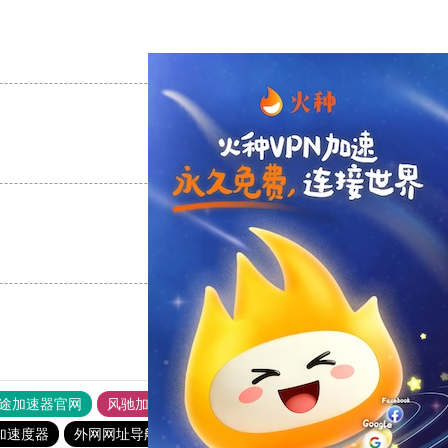
支持
[0]
反对
[0]
支持
[0]
反对
[0]
支持
[0]
反对
[0]
途加速器官网
风驰加速器
旋风加速器
加速度器
外网网址导航
软件中心
雷霆加速
狂飙加速器