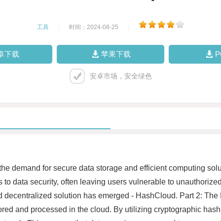
工具
|
时间：2024-08-25
|
卓下载
苹果下载
安卓市场，安全绿色
, the demand for secure data storage and efficient computing sol
s to data security, often leaving users vulnerable to unauthori
d decentralized solution has emerged - HashCloud. Part 2: T
ored and processed in the cloud. By utilizing cryptographic has