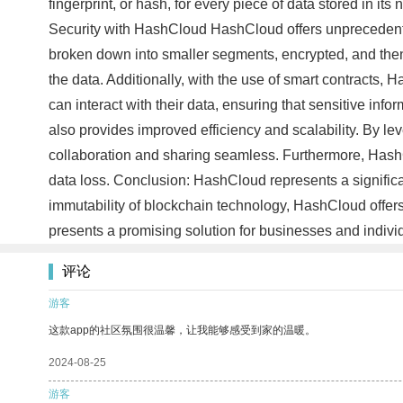
fingerprint, or hash, for every piece of data stored in i
Security with HashCloud HashCloud offers unprecedented 
broken down into smaller segments, encrypted, and then
the data. Additionally, with the use of smart contracts
can interact with their data, ensuring that sensitive inf
also provides improved efficiency and scalability. By l
collaboration and sharing seamless. Furthermore, HashClo
data loss. Conclusion: HashCloud represents a signific
immutability of blockchain technology, HashCloud offers 
presents a promising solution for businesses and indivi
评论
游客
这款app的社区氛围很温馨，让我能够感受到家的温暖。
2024-08-25
游客