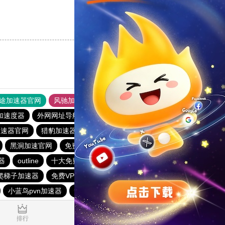
支持
[0]
反对
[0]
途加速器官网
风驰加速器
旋风加速器
加速度器
外网网址导航
软件中心
雷霆加速
狂飙加速器
加速器官网
猎豹加速器官网
飞鱼加速器
梯子软件免费
黑洞加速官网
免费梯子加速器
电报telegeram加速器
器
outline
十大免费加速神器
ios加速器
爬梯子加速器
免费VP加速器
香蕉加速器官网正版
小蓝鸟pvn加速器
快连vp加速器
0.018197s
排行
推荐