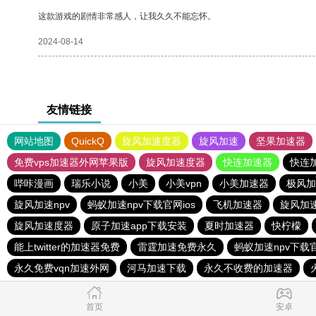
这款游戏的剧情非常感人，让我久久不能忘怀。
2024-08-14
友情链接
网站地图
QuickQ
旋风加速度器
旋风加速
坚果加速器
免费vps加速器外网苹果版
旋风加速度器
快连加速器
快连
哔咔漫画
瑞乐小说
小美
小美vpn
小美加速器
极风加
旋风加速npv
蚂蚁加速npv下载官网ios
飞机加速器
旋风加
旋风加速度器
原子加速app下载安装
夏时加速器
快柠檬
能上twitter的加速器免费
雷霆加速免费永久
蚂蚁加速npv下载官
永久免费vqn加速外网
河马加速下载
永久不收费的加速器
首页
安卓