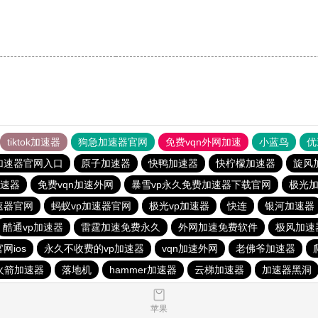
tiktok加速器
狗急加速器官网
免费vqn外网加速
小蓝鸟
优
加速器官网入口
原子加速器
快鸭加速器
快柠檬加速器
旋风
速器
免费vqn加速外网
暴雪vp永久免费加速器下载官网
极光
速器官网
蚂蚁vp加速器官网
极光vp加速器
快连
银河加速器
酷通vp加速器
雷霆加速免费永久
外网加速免费软件
极风加速
网ios
永久不收费的vp加速器
vqn加速外网
老佛爷加速器
火箭加速器
落地机
hammer加速器
云梯加速器
加速器黑洞
苹果