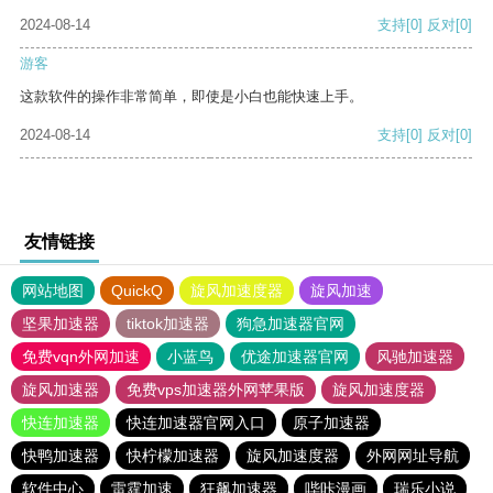
2024-08-14
支持
[0]
反对
[0]
游客
这款软件的操作非常简单，即使是小白也能快速上手。
2024-08-14
支持
[0]
反对
[0]
友情链接
网站地图
QuickQ
旋风加速度器
旋风加速
坚果加速器
tiktok加速器
狗急加速器官网
免费vqn外网加速
小蓝鸟
优途加速器官网
风驰加速器
旋风加速器
免费vps加速器外网苹果版
旋风加速度器
快连加速器
快连加速器官网入口
原子加速器
快鸭加速器
快柠檬加速器
旋风加速度器
外网网址导航
软件中心
雷霆加速
狂飙加速器
哔咔漫画
瑞乐小说