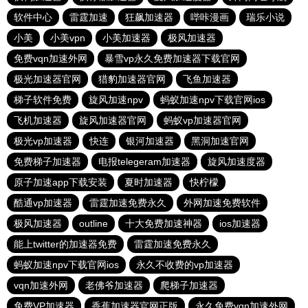
软件中心
雷霆加速
狂飙加速器
哔咔漫画
瑞乐小说
小美
小美vpn
小美加速器
极风加速器
免费vqn加速外网
暴雪vp永久免费加速器下载官网
极光加速器官网
猎豹加速器官网
飞鱼加速器
梯子软件免费
旋风加速npv
蚂蚁加速npv下载官网ios
飞机加速器
旋风加速器官网
蚂蚁vp加速器官网
极光vp加速器
快连
银河加速器
黑洞加速官网
免费梯子加速器
电报telegeram加速器
旋风加速度器
原子加速app下载安装
夏时加速器
快柠檬
酷通vp加速器
雷霆加速免费永久
外网加速免费软件
极风加速器
outline
十大免费加速神器
ios加速器
能上twitter的加速器免费
雷霆加速免费永久
蚂蚁加速npv下载官网ios
永久不收费的vp加速器
vqn加速外网
老佛爷加速器
爬梯子加速器
免费VP加速器
香蕉加速器官网正版
永久免费vqn加速外网