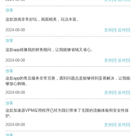
游客
这款游戏非常好玩，画面精美，玩法丰富。
2024-08-08
支持
[0]
反对
[0]
游客
这款app就像我的财务顾问，让我能够省钱又省心。
2024-08-08
支持
[0]
反对
[0]
游客
这款app的售后服务非常完善，遇到问题总是能够得到妥善解决，让我能
够放心购物。
2024-08-08
支持
[0]
反对
[0]
游客
这款加速器VPM应用程序已经为我们带来了无限的流畅体验和安全性保
护。
2024-08-08
支持
[0]
反对
[0]
游客