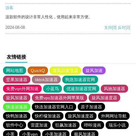
游客
这款软件的设计非常人性化，使用起来非常方便。
2024-08-08
支持
[0]
反对
[0]
友情链接
网站地图
QuickQ
旋风加速度器
旋风加速
坚果加速器
tiktok加速器
狗急加速器官网
免费vqn外网加速
小蓝鸟
优途加速器官网
风驰加速器
旋风加速器
免费vps加速器外网苹果版
旋风加速度器
快连加速器
快连加速器官网入口
原子加速器
快鸭加速器
快柠檬加速器
旋风加速度器
外网网址导航
软件中心
雷霆加速
狂飙加速器
哔咔漫画
瑞乐小说
小美
小美vpn
小美加速器
极风加速器