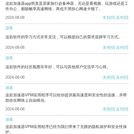
这款加速器app简直是居家旅行必备神器，无论是看视频、玩游戏还是工
作办公，都能畅享高速网络，再也不用担心网速卡顿了。
2024-08-08
支持
[0]
反对
[0]
游客
这款软件的学习方式非常灵活，可以根据自己的需求选择学习方式。
2024-08-08
支持
[0]
反对
[0]
游客
这款软件的社区氛围非常好，可以与其他用户交流学习心得。
2024-08-08
支持
[0]
反对
[0]
游客
这款加速器VPM应用程序可以给你提供最高速度和安全性的连接，并帮
助你在网络上自由移动。
2024-08-08
支持
[0]
反对
[0]
游客
这款加速器VPM应用程序已经为我们带来了无限的隐私保护和安全性保
护。