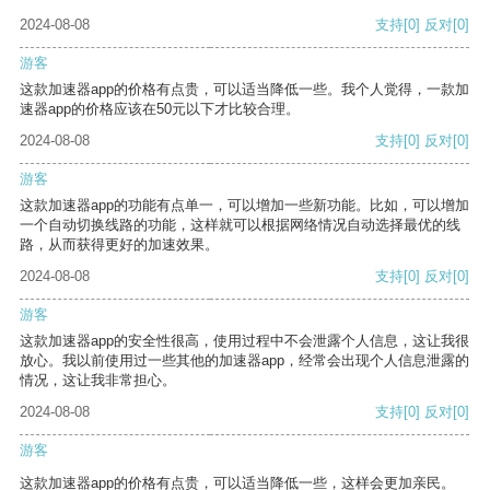
2024-08-08
支持
[0]
反对
[0]
游客
这款加速器app的价格有点贵，可以适当降低一些。我个人觉得，一款加
速器app的价格应该在50元以下才比较合理。
2024-08-08
支持
[0]
反对
[0]
游客
这款加速器app的功能有点单一，可以增加一些新功能。比如，可以增加
一个自动切换线路的功能，这样就可以根据网络情况自动选择最优的线
路，从而获得更好的加速效果。
2024-08-08
支持
[0]
反对
[0]
游客
这款加速器app的安全性很高，使用过程中不会泄露个人信息，这让我很
放心。我以前使用过一些其他的加速器app，经常会出现个人信息泄露的
情况，这让我非常担心。
2024-08-08
支持
[0]
反对
[0]
游客
这款加速器app的价格有点贵，可以适当降低一些，这样会更加亲民。