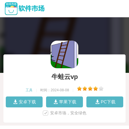
牛蛙云vp
工具
|
时间：2024-08-08
|
安卓下载
苹果下载
PC下载
安卓市场，安全绿色