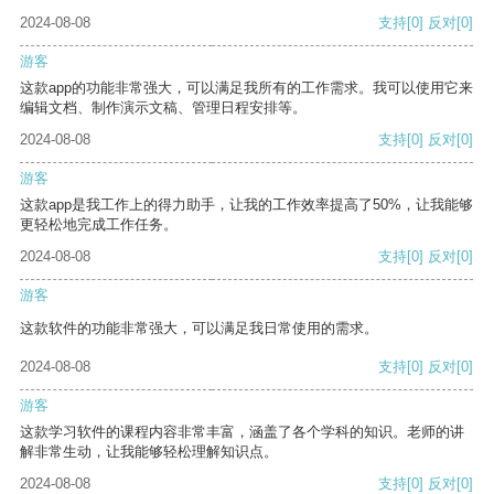
2024-08-08
支持
[0]
反对
[0]
游客
这款app的功能非常强大，可以满足我所有的工作需求。我可以使用它来
编辑文档、制作演示文稿、管理日程安排等。
2024-08-08
支持
[0]
反对
[0]
游客
这款app是我工作上的得力助手，让我的工作效率提高了50%，让我能够
更轻松地完成工作任务。
2024-08-08
支持
[0]
反对
[0]
游客
这款软件的功能非常强大，可以满足我日常使用的需求。
2024-08-08
支持
[0]
反对
[0]
游客
这款学习软件的课程内容非常丰富，涵盖了各个学科的知识。老师的讲
解非常生动，让我能够轻松理解知识点。
2024-08-08
支持
[0]
反对
[0]