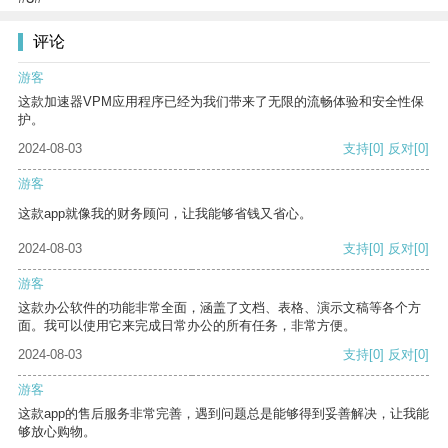
评论
游客
这款加速器VPM应用程序已经为我们带来了无限的流畅体验和安全性保
护。
2024-08-03
支持
[0]
反对
[0]
游客
这款app就像我的财务顾问，让我能够省钱又省心。
2024-08-03
支持
[0]
反对
[0]
游客
这款办公软件的功能非常全面，涵盖了文档、表格、演示文稿等各个方
面。我可以使用它来完成日常办公的所有任务，非常方便。
2024-08-03
支持
[0]
反对
[0]
游客
这款app的售后服务非常完善，遇到问题总是能够得到妥善解决，让我能
够放心购物。