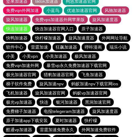
坚果加速器
tiktok加速器
狗急加速器官网
免费vqn外网加速
小蓝鸟
优途加速器官网
风驰加速器
旋风加速器
免费vps加速器外网苹果版
旋风加速度器
快连加速器
快连加速器官网入口
原子加速器
快鸭加速器
快柠檬加速器
旋风加速度器
外网网址导航
软件中心
雷霆加速
狂飙加速器
哔咔漫画
瑞乐小说
小美
小美vpn
小美加速器
极风加速器
免费vqn加速外网
暴雪vp永久免费加速器下载官网
极光加速器官网
猎豹加速器官网
飞鱼加速器
梯子软件免费
旋风加速npv
蚂蚁加速npv下载官网ios
飞机加速器
旋风加速器官网
蚂蚁vp加速器官网
极光vp加速器
快连
银河加速器
黑洞加速官网
免费梯子加速器
电报telegeram加速器
旋风加速度器
原子加速app下载安装
夏时加速器
快柠檬
酷通vp加速器
雷霆加速免费永久
外网加速免费软件