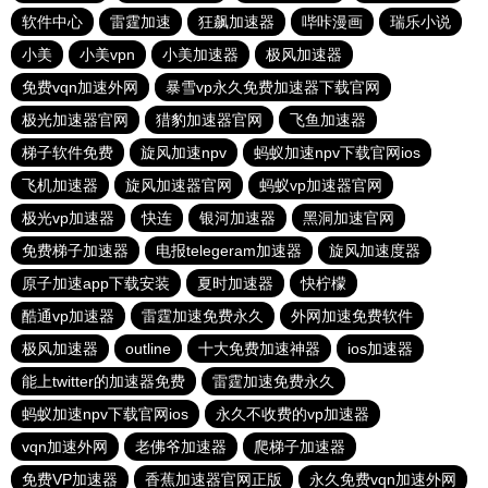
软件中心
雷霆加速
狂飙加速器
哔咔漫画
瑞乐小说
小美
小美vpn
小美加速器
极风加速器
免费vqn加速外网
暴雪vp永久免费加速器下载官网
极光加速器官网
猎豹加速器官网
飞鱼加速器
梯子软件免费
旋风加速npv
蚂蚁加速npv下载官网ios
飞机加速器
旋风加速器官网
蚂蚁vp加速器官网
极光vp加速器
快连
银河加速器
黑洞加速官网
免费梯子加速器
电报telegeram加速器
旋风加速度器
原子加速app下载安装
夏时加速器
快柠檬
酷通vp加速器
雷霆加速免费永久
外网加速免费软件
极风加速器
outline
十大免费加速神器
ios加速器
能上twitter的加速器免费
雷霆加速免费永久
蚂蚁加速npv下载官网ios
永久不收费的vp加速器
vqn加速外网
老佛爷加速器
爬梯子加速器
免费VP加速器
香蕉加速器官网正版
永久免费vqn加速外网